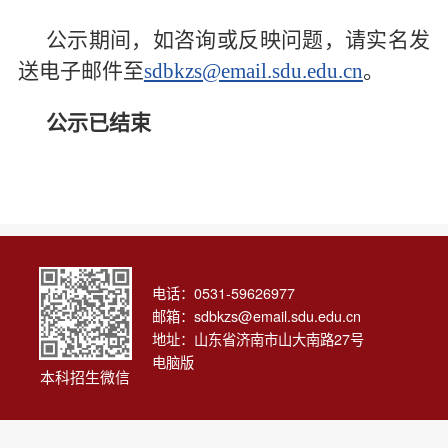
信息科学
公示期间，如咨询或反映问题，请实名发
送电子邮件至
sdbkzs@email.sdu.edu.cn
。
工程科学
公示已结束
齐鲁医学院
电话：0531-59626977
邮箱：
sdbkzs@email.sdu.edu.cn
地址：山东省济南市山大南路27号
电脑版
本科招生微信