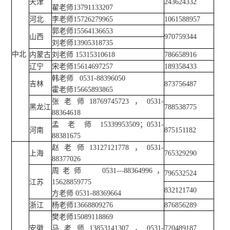
天津
243624332
翟老师13791133207
信息科学
河北
李老师15726279965
1061588957
郭老师15564136653
山西
970759344
工程科学
刘老师13905318735
中北
内蒙古
刘老师 15315310618
786658916
齐鲁医学院
辽宁
宋老师15614697257
189358433
韩老师 0531-88396050
吉林
873756487
霍老师15665893865
张老师18769745723，0531-
黑龙江
788538775
88364618
孟老师15339953509；0531-
河南
875151182
88381675
赵老师13127121778，0531-
上海
765329290
88377026
周老师 0531—88364996，
796532524
江苏
15628859775
832121740
方老师 0531-88369664
浙江
杨老师13668809276
876856289
樊老师15089118869
安徽
马老师
13853141307，
0531-
720489187