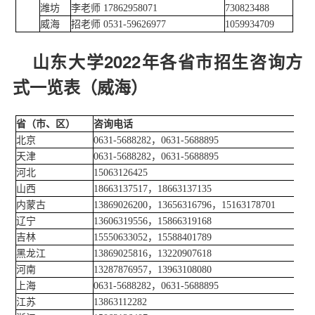
潍坊
李老师 17862958071
730823488
威海
招老师 0531-59626977
1059934709
山东大学2022年各省市招生咨询方
式一览表（威海）
省（市、区）
咨询电话
北京
0631-5688282，0631-5688895
天津
0631-5688282，0631-5688895
河北
15063126425
山西
18663137517，18663137135
内蒙古
13869026200，13656316796，15163178701
辽宁
13606319556，15866319168
吉林
15550633052，15588401789
黑龙江
13869025816，13220907618
河南
13287876957，13963108080
上海
0631-5688282，0631-5688895
江苏
13863112282