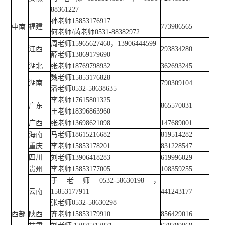
88361227
孙老师15853176917
福建
773986565
中南
何老师/芮老师0531-88382972
周老师15965627460，13906444599
江西
293834280
薛老师13869179690
湖北
张老师18769798932
362693245
魏老师15853176828
湖南
790309104
潘老师0532-58638635
李老师17615801325
广东
865570031
王老师18396863960
广西
张老师13698621098
147689001
海南
马老师18615216682
819514282
重庆
李老师15853178201
831228547
四川
刘老师13906418283
619996029
贵州
李老师15853177005
108359255
于老师0532-58630198，
云南
15853177911
441243177
张老师0532-58630298
西部
陕西
齐老师15853179910
856429016