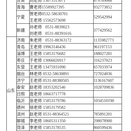
甘肃
刘老师 13075313071
679789068
青海
曹老师15589927395
932773852
贺老师0532-58630701
宁夏
529542994
王老师 15562573698
孙老师 0531-8839023
新疆
377429562
刘老师 0531-88391616
济南
朱老师 0531-88363172
1135982773
青岛
王老师 19963146436
961197153
淄博
王老师 15853176682
188027281
枣庄
于老师 13066026917
316237023
东营
王老师 13475931090
657033974
烟台
林老师 0532-58630891
727024036
济宁
王老师 0531-88380505
1136167607
泰安
赵老师 18353202546
1028709836
山东
日照
庞老师 18663717778
临沂
张老师 15853179786
1034510190
德州
徐老师 15853179582
滨州
赵老师 0531-88364521
785891201
聊城
李老师 18605311350
298078900
菏泽
李老师 15853178535
860599436