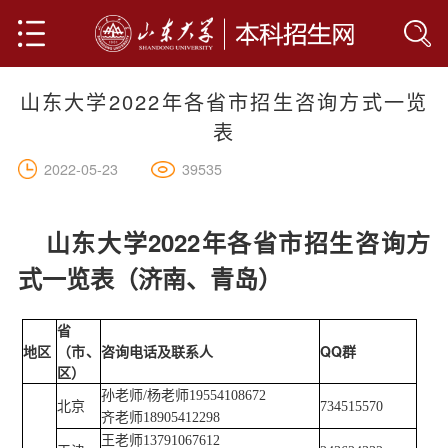
山东大学2022年各省市招生咨询方式一览
首页
表
山大简介
39535
2022-05-23
学院设置
山东大学2022年各省市招生咨询方
专业介绍
式一览表（济南、青岛）
人才培养
全部
省
人文科学
网上报名
地区
（市、
咨询电话及联系人
QQ群
区）
社会科学
联系我们
孙老师/杨老师19554108672
北京
734515570
齐老师18905412298
基础科学
王老师13791067612