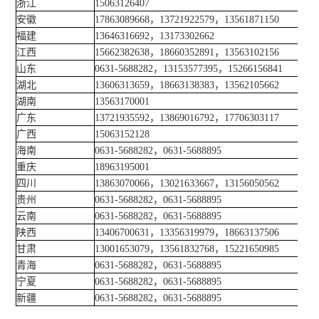
浙江
15063126407
安徽
17863089668，13721922579，13561871150
福建
13646316692，13173302662
江西
15662382638，18660352891，13563102156
山东
0631-5688282，13153577395，15266156841
湖北
13606313659，18663138383，13562105662
湖南
13563170001
广东
13721935592，13869016792，17706303117
广西
15063152128
海南
0631-5688282，0631-5688895
重庆
18963195001
四川
13863070066，13021633667，13156050562
贵州
0631-5688282，0631-5688895
云南
0631-5688282，0631-5688895
陕西
13406700631，13356319979，18663137506
甘肃
13001653079，13561832768，15221650985
青海
0631-5688282，0631-5688895
宁夏
0631-5688282，0631-5688895
新疆
0631-5688282，0631-5688895